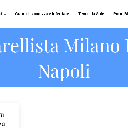
i
Grate di sicurezza e Inferriate
Tende da Sole
Porte Bl
rellista Milano 
Napoli
ta
za