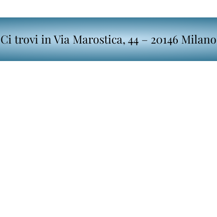
Ci trovi in Via Marostica, 44 – 20146 Milano