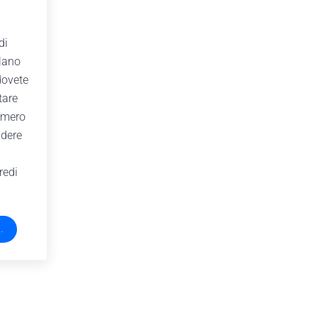
di
lano
dovete
tare
numero
dere
redi
.
ista Milano Piazza Napoli