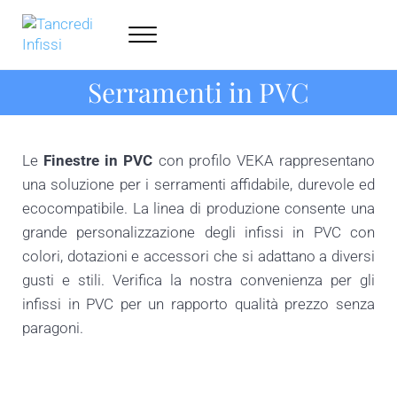
Skip to main content
Skip to header right navigation
Skip to site footer
Menu
Tancredi Infissi
Serramenti Milano - 338.6447906
Serramenti in PVC
Le
Finestre in PVC
con profilo VEKA rappresentano
una soluzione per i serramenti affidabile, durevole ed
ecocompatibile. La linea di produzione consente una
grande personalizzazione degli infissi in PVC con
colori, dotazioni e accessori che si adattano a diversi
gusti e stili. Verifica la nostra convenienza per gli
infissi in PVC per un rapporto qualità prezzo senza
paragoni.