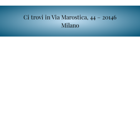
Ci trovi in Via Marostica, 44 – 20146
Milano