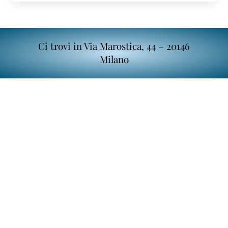
Ci trovi in Via Marostica, 44 – 20146
Milano