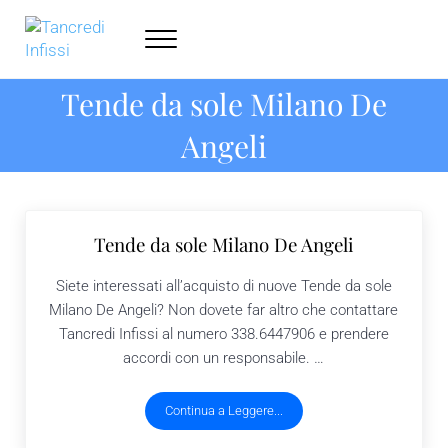
Skip to main content
Skip to header right navigation
Skip to site footer
Menu
Tancredi Infissi
Serramenti Milano - 338.6447906
Tende da sole Milano De
Angeli
Tende da sole Milano De Angeli
Siete interessati all’acquisto di nuove Tende da sole
Milano De Angeli? Non dovete far altro che contattare
Tancredi Infissi al numero 338.6447906 e prendere
accordi con un responsabile. …
Continua a Leggere...
Tende da sole Milano De Angeli