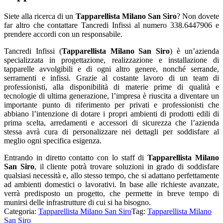
Siete alla ricerca di un
Tapparellista Milano San Siro
? Non dovete
far altro che contattare Tancredi Infissi al numero 338.6447906 e
prendere accordi con un responsabile.
Tancredi Infissi (
Tapparellista Milano San Siro
) è un’azienda
specializzata in progettazione, realizzazione e installazione di
tapparelle avvolgibili e di ogni altro genere, nonché serrande,
serramenti e infissi. Grazie al costante lavoro di un team di
professionisti, alla disponibilità di materie prime di qualità e
tecnologie di ultima generazione, l’impresa è riuscita a diventare un
importante punto di riferimento per privati e professionisti che
abbiano l’intenzione di dotare i propri ambienti di prodotti edili di
prima scelta, arredamenti e accessori di sicurezza che l’azienda
stessa avrà cura di personalizzare nei dettagli per soddisfare al
meglio ogni specifica esigenza.
Entrando in diretto contatto con lo staff di
Tapparellista Milano
San Siro
, il cliente potrà trovare soluzioni in grado di soddisfare
qualsiasi necessità e, allo stesso tempo, che si adattano perfettamente
ad ambienti domestici o lavorativi. In base alle richieste avanzate,
verrà predisposto un progetto, che permette in breve tempo di
munirsi delle infrastrutture di cui si ha bisogno.
Categoria:
Tapparellista Milano San Siro
Tag:
Tapparellista Milano
San Siro